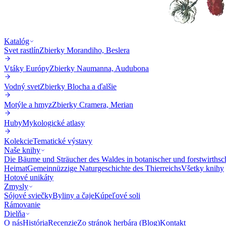
Katalóg
Svet rastlín
Zbierky Morandiho, Beslera
Vtáky Európy
Zbierky Naumanna, Audubona
Vodný svet
Zbierky Blocha a ďalšie
Motýle a hmyz
Zbierky Cramera, Merian
Huby
Mykologické atlasy
Kolekcie
Tematické výstavy
Naše knihy
Die Bäume und Sträucher des Waldes in botanischer und forstwirthsc
Heimat
Gemeinnüzzige Naturgeschichte des Thierreichs
Všetky knihy
Hotové unikáty
Zmysly
Sójové sviečky
Byliny a čaje
Kúpeľové soli
Rámovanie
Dielňa
O nás
História
Recenzie
Zo stránok herbára (Blog)
Kontakt