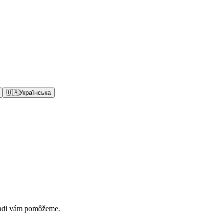
🇺🇦
Українська
Radi vám pomôžeme.