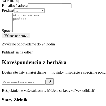
Vaše meno
E-mailová adresa
Predmet
Správa
Odoslať správu
Zvyčajne odpovedáme do 24 hodín
Prihlásiť sa na odber
Korešpondencia z herbára
Dostávajte listy z našej dielne — novinky, inšpirácie a špeciálne ponu
Rešpektujeme vaše súkromie. Môžete sa kedykoľvek odhlásiť.
Stary Zielnik