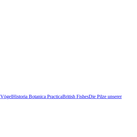
 Vögel
Historia Botanica Practica
British Fishes
Die Pilze unserer