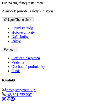
Dielňa digitálnej reštaurácie
Z lásky k prírode, z úcty k histórii
Najobľúbenejšie
Úplný katalóg
Hotové unikáty
Naše knihy
Rámy
Pomoc
Doručenie a platba
Vrátenie
Obchodné podmienky
O nás
Kontakt
info@staryzielnik.pl
+48 691 752 207