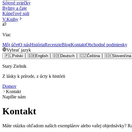
Sójové sviečky
Byliny a čaje
Kúpeľové soli
V
.
Knihy
Viac
Môj účet
O nás
História
Recenzie
Blog
Kontakt
Obchodné podmienky
Vybrať jazyk
🇵🇱
Polski
🇬🇧
English
🇩🇪
Deutsch
🇨🇿
Čeština
🇸🇰
Slovenčina
Stary Zielnik
Z lásky k prírode, z úcty k histórii
Domov
Kontakt
Napíšte nám
Kontakt
Máte otázku ohľadom našich exemplárov alebo vašej objednávky? 