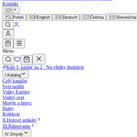
Kontakt
🇸🇰
🇵🇱
Polski
🇬🇧
English
🇩🇪
Deutsch
🇨🇿
Čeština
🇸🇰
Slovenčina
Menu
Kúp 3, zaplať za 2
·
Na všetky ilustrácie
I
.
Katalog
Celý katalóg
Svet rastlín
Vtáky Európy
Vodný svet
Motýle a hmyz
Huby
Kolekcie
II
.
Hotové unikáty
III
.
Rámovanie
IV
.
Zmysly