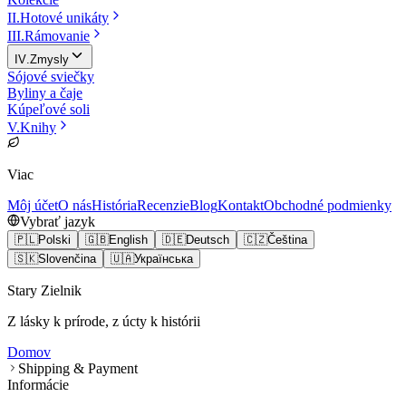
II
.
Hotové unikáty
III
.
Rámovanie
IV
.
Zmysly
Sójové sviečky
Byliny a čaje
Kúpeľové soli
V
.
Knihy
Viac
Môj účet
O nás
História
Recenzie
Blog
Kontakt
Obchodné podmienky
Vybrať jazyk
🇵🇱
Polski
🇬🇧
English
🇩🇪
Deutsch
🇨🇿
Čeština
🇸🇰
Slovenčina
🇺🇦
Українська
Stary Zielnik
Z lásky k prírode, z úcty k histórii
Domov
Shipping & Payment
Informácie