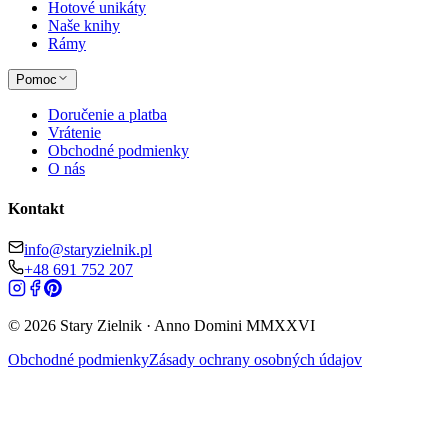
Hotové unikáty
Naše knihy
Rámy
Pomoc
Doručenie a platba
Vrátenie
Obchodné podmienky
O nás
Kontakt
info@staryzielnik.pl
+48 691 752 207
©
2026
Stary Zielnik ·
Anno Domini
MMXXVI
Obchodné podmienky
Zásady ochrany osobných údajov