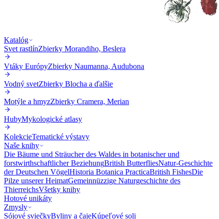
Katalóg
Svet rastlín
Zbierky Morandiho, Beslera
Vtáky Európy
Zbierky Naumanna, Audubona
Vodný svet
Zbierky Blocha a ďalšie
Motýle a hmyz
Zbierky Cramera, Merian
Huby
Mykologické atlasy
Kolekcie
Tematické výstavy
Naše knihy
Die Bäume und Sträucher des Waldes in botanischer und
forstwirthschaftlicher Beziehung
British Butterflies
Natur-Geschichte
der Deutschen Vögel
Historia Botanica Practica
British Fishes
Die
Pilze unserer Heimat
Gemeinnüzzige Naturgeschichte des
Thierreichs
Všetky knihy
Hotové unikáty
Zmysly
Sójové sviečky
Byliny a čaje
Kúpeľové soli