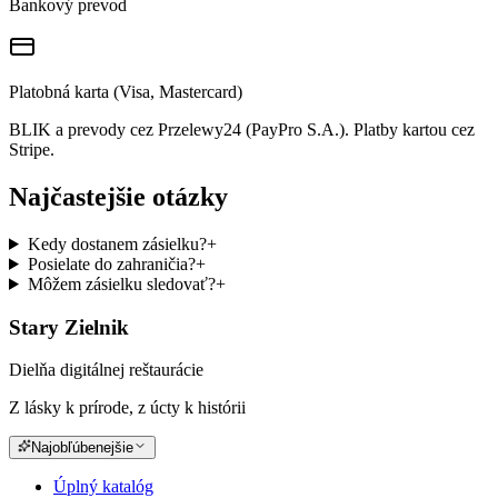
Bankový prevod
Platobná karta (Visa, Mastercard)
BLIK a prevody cez Przelewy24 (PayPro S.A.). Platby kartou cez
Stripe.
Najčastejšie otázky
Kedy dostanem zásielku?
+
Posielate do zahraničia?
+
Môžem zásielku sledovať?
+
Stary Zielnik
Dielňa digitálnej reštaurácie
Z lásky k prírode, z úcty k histórii
Najobľúbenejšie
Úplný katalóg