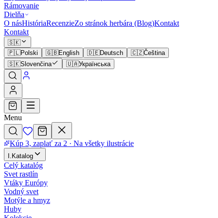
Rámovanie
Dielňa
O nás
História
Recenzie
Zo stránok herbára (Blog)
Kontakt
Kontakt
🇸🇰
🇵🇱
Polski
🇬🇧
English
🇩🇪
Deutsch
🇨🇿
Čeština
🇸🇰
Slovenčina
🇺🇦
Українська
Menu
Kúp 3, zaplať za 2
·
Na všetky ilustrácie
I
.
Katalog
Celý katalóg
Svet rastlín
Vtáky Európy
Vodný svet
Motýle a hmyz
Huby
Kolekcie