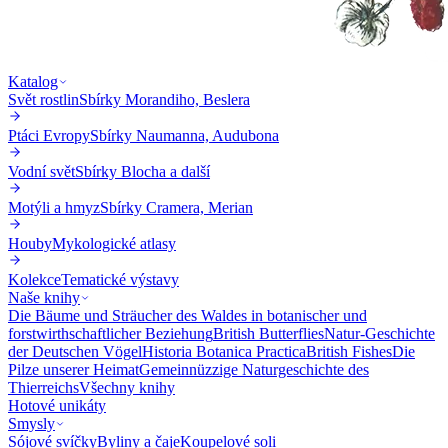
Katalog
Svět rostlin
Sbírky Morandiho, Beslera
Ptáci Evropy
Sbírky Naumanna, Audubona
Vodní svět
Sbírky Blocha a další
Motýli a hmyz
Sbírky Cramera, Merian
Houby
Mykologické atlasy
Kolekce
Tematické výstavy
Naše knihy
Die Bäume und Sträucher des Waldes in botanischer und
forstwirthschaftlicher Beziehung
British Butterflies
Natur-Geschichte
der Deutschen Vögel
Historia Botanica Practica
British Fishes
Die
Pilze unserer Heimat
Gemeinnüzzige Naturgeschichte des
Thierreichs
Všechny knihy
Hotové unikáty
Smysly
Sójové svíčky
Byliny a čaje
Koupelové soli