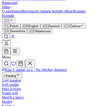
Rámování
Dílna
O nás
Historie
Recenze
Ze stránek herbáře (Blog)
Kontakt
Kontakt
🇨🇿
🇵🇱
Polski
🇬🇧
English
🇩🇪
Deutsch
🇨🇿
Čeština
🇸🇰
Slovenčina
🇺🇦
Українська
Menu
Kup 3, zaplať za 2
·
Na všechny ilustrace
I
.
Katalog
Celý katalog
Svět rostlin
Ptáci Evropy
Vodní svět
Motýli a hmyz
Houby
Kolekce