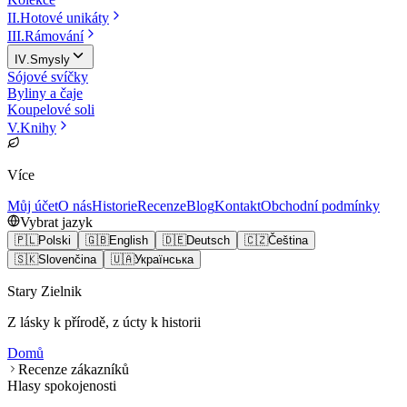
II
.
Hotové unikáty
III
.
Rámování
IV
.
Smysly
Sójové svíčky
Byliny a čaje
Koupelové soli
V
.
Knihy
Více
Můj účet
O nás
Historie
Recenze
Blog
Kontakt
Obchodní podmínky
Vybrat jazyk
🇵🇱
Polski
🇬🇧
English
🇩🇪
Deutsch
🇨🇿
Čeština
🇸🇰
Slovenčina
🇺🇦
Українська
Stary Zielnik
Z lásky k přírodě, z úcty k historii
Domů
Recenze zákazníků
Hlasy spokojenosti