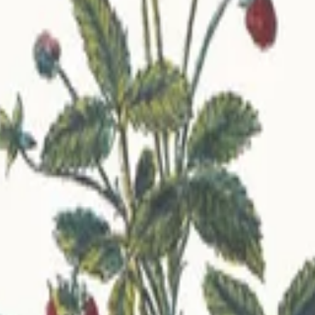
haftlicher Beziehung
British Butterflies
Natur-Geschichte der Deutschen
y