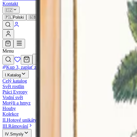
Kontakt
🇨🇿
🇵🇱
Polski
🇬🇧
English
🇩🇪
Deutsch
🇨🇿
Čeština
🇸🇰
Slovenči
Menu
Kup 3, zaplať za 2
·
Na všechny ilustrace
I
.
Katalog
Celý katalog
Svět rostlin
Ptáci Evropy
Vodní svět
Motýli a hmyz
Houby
Kolekce
II
.
Hotové unikáty
III
.
Rámování
IV
.
Smysly