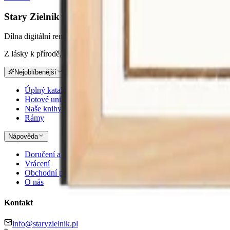
Stary Zielnik
Dílna digitální renovace
Z lásky k přírodě, z úcty k historii
Nejoblíbenější
Úplný katalog
Hotové unikáty
Naše knihy
Rámy
Nápověda
Doručení a platba
Vrácení
Obchodní podmínky
O nás
Kontakt
info@staryzielnik.pl