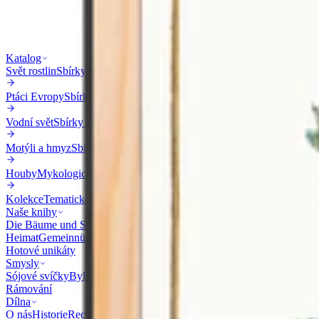
Katalog
Svět rostlin
Sbírky Morandiho, Beslera
Ptáci Evropy
Sbírky Naumanna, Audubona
Vodní svět
Sbírky Blocha a další
Motýli a hmyz
Sbírky Cramera, Merian
Houby
Mykologické atlasy
Kolekce
Tematické výstavy
Naše knihy
Die Bäume und Sträucher des Waldes in botanischer und forstwirthsc
Heimat
Gemeinnüzzige Naturgeschichte des Thierreichs
Všechny knih
Hotové unikáty
Smysly
Sójové svíčky
Byliny a čaje
Koupelové soli
Rámování
Dílna
O nás
Historie
Recenze
Ze stránek herbáře (Blog)
Kontakt