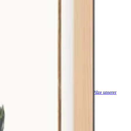
 Vögel
Historia Botanica Practica
British Fishes
Die Pilze unserer