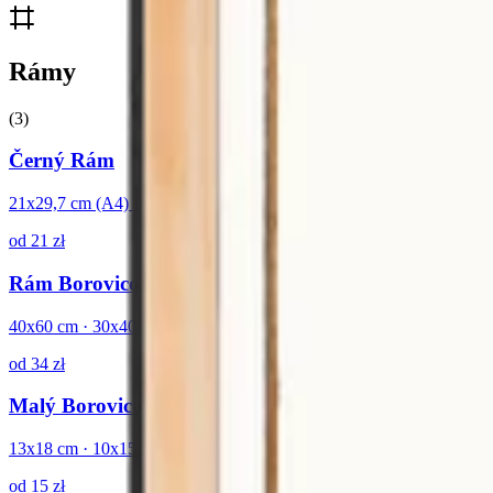
Rámy
(
3
)
Černý Rám
21x29,7 cm (A4) · 40x60 cm · 61x91.5 · 13x18 cm +1
od
21
zł
Rám Borovicový
40x60 cm · 30x40 cm · 21x29,7 cm (A4)
od
34
zł
Malý Borovicový Rám
13x18 cm · 10x15 cm
od
15
zł