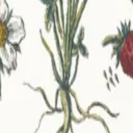
🇺🇦
Українська
ích našim tiskům.