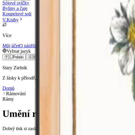
Sójové svíčky
Byliny a čaje
Koupelové soli
V
.
Knihy
Více
Můj účet
O nás
Historie
Recenze
Blog
Kontakt
Obchodní podmínky
Vybrat jazyk
🇵🇱
Polski
🇬🇧
English
🇩🇪
Deutsch
🇨🇿
Čeština
🇸🇰
Slovenčina
Stary Zielnik
Z lásky k přírodě, z úcty k historii
Domů
Rámování
Rámy
Umění rámování
Dobrý tisk si zaslouží důstojný rám. Rámy ve velikostech odpovídajíc