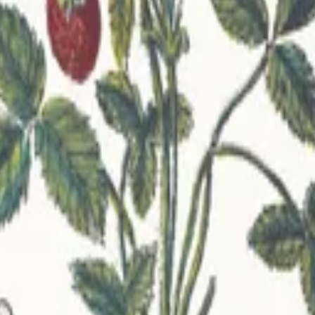
na
🇺🇦
Українська