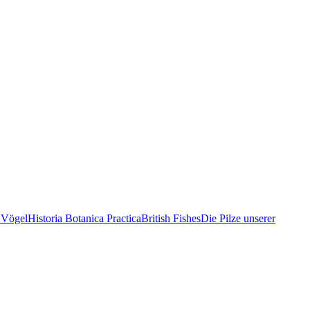
 Vögel
Historia Botanica Practica
British Fishes
Die Pilze unserer