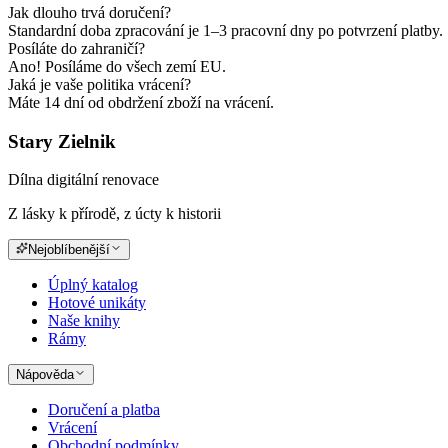
Jak dlouho trvá doručení?
Standardní doba zpracování je 1–3 pracovní dny po potvrzení platby.
Posíláte do zahraničí?
Ano! Posíláme do všech zemí EU.
Jaká je vaše politika vrácení?
Máte 14 dní od obdržení zboží na vrácení.
Stary Zielnik
Dílna digitální renovace
Z lásky k přírodě, z úcty k historii
Nejoblíbenější
Úplný katalog
Hotové unikáty
Naše knihy
Rámy
Nápověda
Doručení a platba
Vrácení
Obchodní podmínky