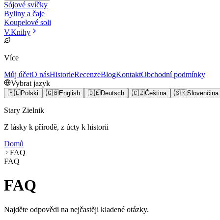
Sójové svíčky
Byliny a čaje
Koupelové soli
V
.
Knihy
Více
Můj účet
O nás
Historie
Recenze
Blog
Kontakt
Obchodní podmínky
Vybrat jazyk
🇵🇱
Polski
🇬🇧
English
🇩🇪
Deutsch
🇨🇿
Čeština
🇸🇰
Slovenčina
Stary Zielnik
Z lásky k přírodě, z úcty k historii
Domů
FAQ
FAQ
FAQ
Najděte odpovědi na nejčastěji kladené otázky.