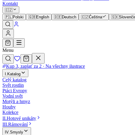
Kontakt
🇨🇿
🇵🇱
Polski
🇬🇧
English
🇩🇪
Deutsch
🇨🇿
Čeština
🇸🇰
Slovenči
Menu
Kup 3, zaplať za 2
·
Na všechny ilustrace
I
.
Katalog
Celý katalog
Svět rostlin
Ptáci Evropy
Vodní svět
Motýli a hmyz
Houby
Kolekce
II
.
Hotové unikáty
III
.
Rámování
IV
.
Smysly