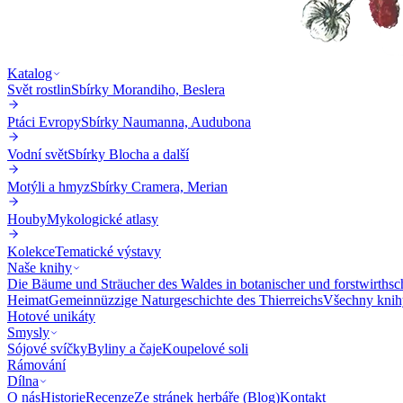
Katalog
Svět rostlin
Sbírky Morandiho, Beslera
Ptáci Evropy
Sbírky Naumanna, Audubona
Vodní svět
Sbírky Blocha a další
Motýli a hmyz
Sbírky Cramera, Merian
Houby
Mykologické atlasy
Kolekce
Tematické výstavy
Naše knihy
Die Bäume und Sträucher des Waldes in botanischer und forstwirthsc
Heimat
Gemeinnüzzige Naturgeschichte des Thierreichs
Všechny knih
Hotové unikáty
Smysly
Sójové svíčky
Byliny a čaje
Koupelové soli
Rámování
Dílna
O nás
Historie
Recenze
Ze stránek herbáře (Blog)
Kontakt