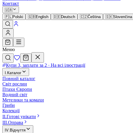
Контакт
🇺🇦
🇵🇱
Polski
🇬🇧
English
🇩🇪
Deutsch
🇨🇿
Čeština
🇸🇰
Slovenčina
Меню
Купи 3, заплати за 2
·
На всі ілюстрації
I
.
Каталог
Повний каталог
Світ рослин
Птахи Європи
Водний світ
Метелики та комахи
Гриби
Колекції
II
.
Готові унікати
III
.
Оправа
IV
.
Відчуття