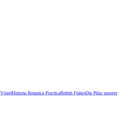
 Vögel
Historia Botanica Practica
British Fishes
Die Pilze unserer