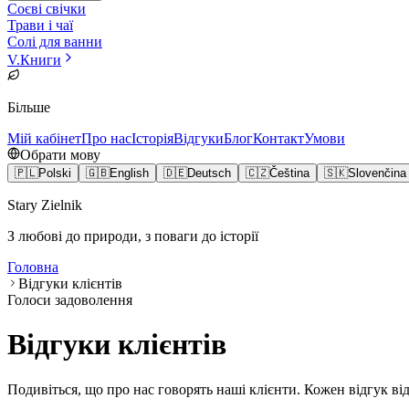
Соєві свічки
Трави і чаї
Солі для ванни
V
.
Книги
Більше
Мій кабінет
Про нас
Історія
Відгуки
Блог
Контакт
Умови
Обрати мову
🇵🇱
Polski
🇬🇧
English
🇩🇪
Deutsch
🇨🇿
Čeština
🇸🇰
Slovenčina
Stary Zielnik
З любові до природи, з поваги до історії
Головна
Відгуки клієнтів
Голоси задоволення
Відгуки клієнтів
Подивіться, що про нас говорять наші клієнти. Кожен відгук ві