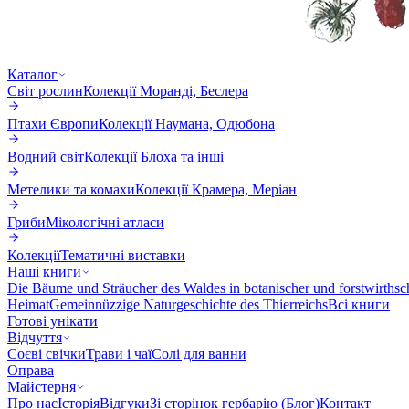
Каталог
Світ рослин
Колекції Морандi, Беслера
Птахи Європи
Колекції Наумана, Одюбона
Водний світ
Колекції Блоха та інші
Метелики та комахи
Колекції Крамера, Меріан
Гриби
Мікологічні атласи
Колекції
Тематичні виставки
Наші книги
Die Bäume und Sträucher des Waldes in botanischer und forstwirthsc
Heimat
Gemeinnüzzige Naturgeschichte des Thierreichs
Всі книги
Готові унікати
Відчуття
Соєві свічки
Трави і чаї
Солі для ванни
Оправа
Майстерня
Про нас
Історія
Відгуки
Зі сторінок гербарію (Блог)
Контакт