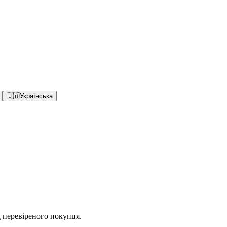
🇺🇦
Українська
д перевіреного покупця.