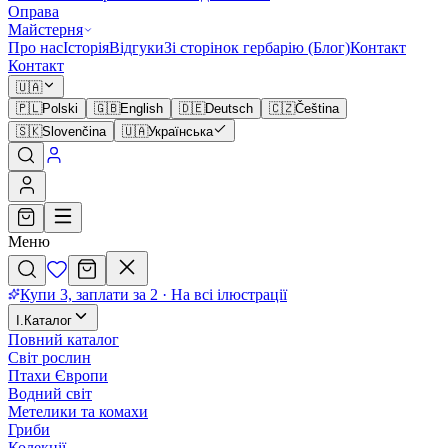
Оправа
Майстерня
Про нас
Історія
Відгуки
Зі сторінок гербарію (Блог)
Контакт
Контакт
🇺🇦
🇵🇱
Polski
🇬🇧
English
🇩🇪
Deutsch
🇨🇿
Čeština
🇸🇰
Slovenčina
🇺🇦
Українська
Меню
Купи 3, заплати за 2
·
На всі ілюстрації
I
.
Каталог
Повний каталог
Світ рослин
Птахи Європи
Водний світ
Метелики та комахи
Гриби
Колекції