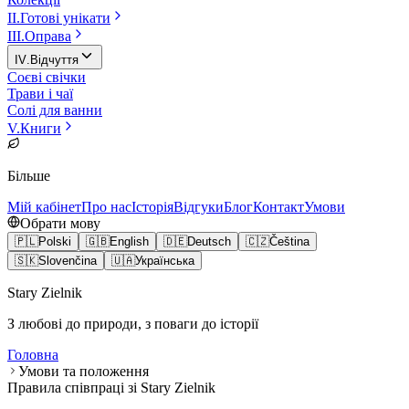
II
.
Готові унікати
III
.
Оправа
IV
.
Відчуття
Соєві свічки
Трави і чаї
Солі для ванни
V
.
Книги
Більше
Мій кабінет
Про нас
Історія
Відгуки
Блог
Контакт
Умови
Обрати мову
🇵🇱
Polski
🇬🇧
English
🇩🇪
Deutsch
🇨🇿
Čeština
🇸🇰
Slovenčina
🇺🇦
Українська
Stary Zielnik
З любові до природи, з поваги до історії
Головна
Умови та положення
Правила співпраці зі Stary Zielnik