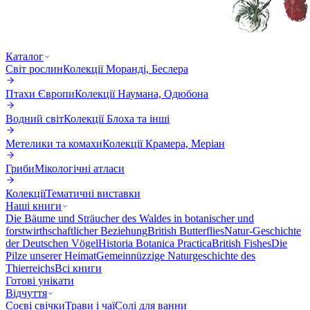
Каталог
Світ рослин
Колекції Морандi, Беслера
Птахи Європи
Колекції Наумана, Одюбона
Водний світ
Колекції Блоха та інші
Метелики та комахи
Колекції Крамера, Меріан
Гриби
Мікологічні атласи
Колекції
Тематичні виставки
Наші книги
Die Bäume und Sträucher des Waldes in botanischer und
forstwirthschaftlicher Beziehung
British Butterflies
Natur-Geschichte
der Deutschen Vögel
Historia Botanica Practica
British Fishes
Die
Pilze unserer Heimat
Gemeinnüzzige Naturgeschichte des
Thierreichs
Всі книги
Готові унікати
Відчуття
Соєві свічки
Трави і чаї
Солі для ванни